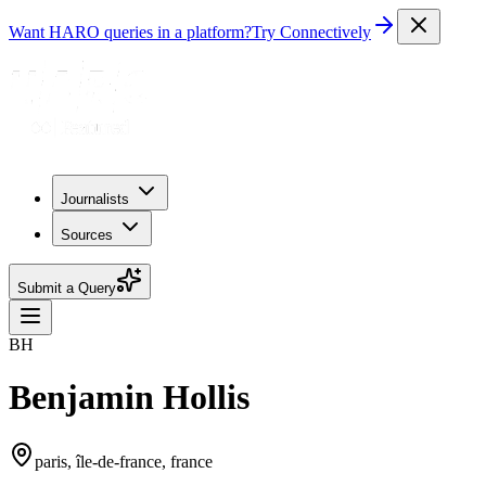
Want HARO queries in a platform?
Try Connectively
Journalists
Sources
Submit a Query
BH
Benjamin Hollis
paris, île-de-france, france