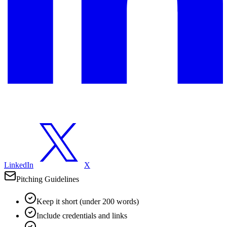
LinkedIn
X
Pitching Guidelines
Keep it short (under 200 words)
Include credentials and links