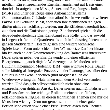
möglich. Ein entsprechendes Energiemanagement auf Basis einer
durchdacht aufgebauten Mess-, Steuer- und Regelungstechnik
(MSR) und unter der Regie eines Automationssystems
(Raumautomation, Gebäudeautomation) ist ein wesentlicher weiterer
Faktor. Die Gebäude selbst, aber auch ihre technischen Anlagen
dürfen nicht vernachlässigt werden, um die Effizienz dauerhaft hoch
zu halten und die Emissionen gering. Zunehmend spielt auch die
gebäudeübergreifende Energienutzung eine Rolle, und das sowohl
in Liegenschaften und Quartieren als auch in Industriegebieten oder
ganzen Stadtvierteln. Hier zeigt sich eine weitere technische
Spielwiese in Form unterschiedlicher Wärmenetze.Darüber hinaus
bin ich auch an der Gesamtentwicklung des Bauwesens interessiert.
Dabei spielen neben der Energiewende und einer effizienten
Energienutzung auch digitale Werkzeuge, u.a. Methoden, wie
Building Information Modeling (BIM), eine wichtige Rolle. Bauen
sollte künftig als integraler Prozess von der Planungsphase über den
Bau bis in den Gebäudebetrieb (und möglichst auch die
Wiederverwertung der Materialien nach dem Abriss) verstanden
werden. Und das geht selbstverständlich nicht ohne eine
entsprechenden digitalen Ansatz. Daher spielen auch Digitalisierung
und Bausoftware eine wichtige Rolle in meinem beruflichen,
redaktionellen Alltag.Bei all diesen technischen Themen sind mir die
Menschen wichtig. Denn nur gemeinsam und mit einer guten
Portion Motivation sowie einer Prise Humor lassen sich Themen