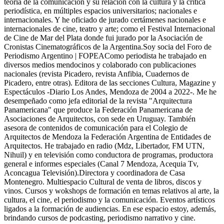
teoría de la comunicación y su relación con la cultura y la crítica
periodística, en múltiples espacios universitarios; nacionales e
internacionales. Y he oficiado de jurado certámenes nacionales e
internacionales de cine, teatro y arte; como el Festival Internacional
de Cine de Mar del Plata donde fui jurado por la Asociación de
Cronistas Cinematográficos de la Argentina.Soy socia del Foro de
Periodismo Argentino | FOPEAComo periodista he trabajado en
diversos medios mendocinos y colaborado con publicaciones
nacionales (revista Picadero, revista Anfibia, Cuadernos de
Picadero, entre otras). Editora de las secciones Cultura, Magazine y
Espectáculos -Diario Los Andes, Mendoza de 2004 a 2022-. Me he
desempeñado como jefa editorial de la revista "Arquitectura
Panamericana" que produce la Federación Panamericana de
Asociaciones de Arquitectos, con sede en Uruguay. También
asesora de contenidos de comunicación para el Colegio de
Arquitectos de Mendoza la Federación Argentina de Entidades de
Arquitectos. He trabajado en radio (Mdz, Libertador, FM UTN,
Nihuil) y en televisión como conductora de programas, productora
general e informes especiales (Canal 7 Mendoza, Acequia Tv,
Aconcagua Televisión).Directora y coordinadora de Casa
Montenegro. Multiespacio Cultural de venta de libros, discos y
vinos. Cursos y wokshops de formación en temas relativos al arte, la
cultura, el cine, el periodismo y la comunicación. Eventos artísticos
ligados a la formación de audiencias. En ese espacio estoy, además,
brindando cursos de podcasting, periodismo narrativo y cine.