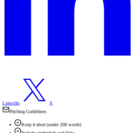
LinkedIn
X
Pitching Guidelines
Keep it short (under 200 words)
Include credentials and links