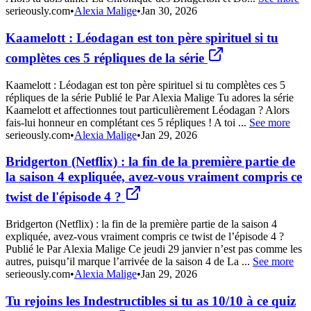
serieously.com
•
Alexia Malige
•
Jan 30, 2026
Kaamelott : Léodagan est ton père spirituel si tu
complètes ces 5 répliques de la série
Kaamelott : Léodagan est ton père spirituel si tu complètes ces 5
répliques de la série Publié le Par Alexia Malige Tu adores la série
Kaamelott et affectionnes tout particulièrement Léodagan ? Alors
fais-lui honneur en complétant ces 5 répliques ! A toi ...
See more
serieously.com
•
Alexia Malige
•
Jan 29, 2026
Bridgerton (Netflix) : la fin de la première partie de
la saison 4 expliquée, avez-vous vraiment compris ce
twist de l'épisode 4 ?
Bridgerton (Netflix) : la fin de la première partie de la saison 4
expliquée, avez-vous vraiment compris ce twist de l’épisode 4 ?
Publié le Par Alexia Malige Ce jeudi 29 janvier n’est pas comme les
autres, puisqu’il marque l’arrivée de la saison 4 de La ...
See more
serieously.com
•
Alexia Malige
•
Jan 29, 2026
Tu rejoins les Indestructibles si tu as 10/10 à ce quiz