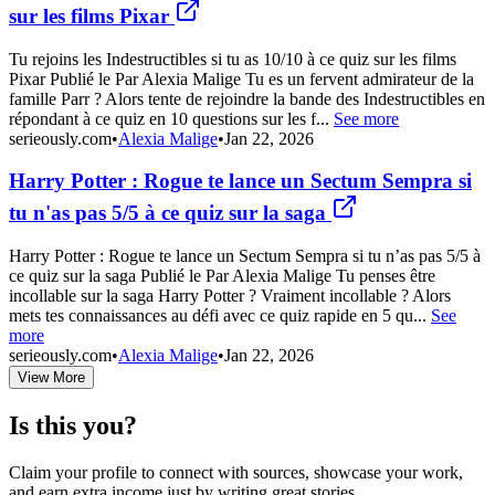
sur les films Pixar
Tu rejoins les Indestructibles si tu as 10/10 à ce quiz sur les films
Pixar Publié le Par Alexia Malige Tu es un fervent admirateur de la
famille Parr ? Alors tente de rejoindre la bande des Indestructibles en
répondant à ce quiz en 10 questions sur les f...
See more
serieously.com
•
Alexia Malige
•
Jan 22, 2026
Harry Potter : Rogue te lance un Sectum Sempra si
tu n'as pas 5/5 à ce quiz sur la saga
Harry Potter : Rogue te lance un Sectum Sempra si tu n’as pas 5/5 à
ce quiz sur la saga Publié le Par Alexia Malige Tu penses être
incollable sur la saga Harry Potter ? Vraiment incollable ? Alors
mets tes connaissances au défi avec ce quiz rapide en 5 qu...
See
more
serieously.com
•
Alexia Malige
•
Jan 22, 2026
View More
Is this you?
Claim your profile to connect with sources, showcase your work,
and earn extra income just by writing great stories.