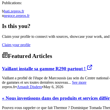
Publications:
b
bati.zepros.fr
n
negoce.zepros.fr
Is this you?
Claim your profile to connect with sources, showcase your work, and e
Claim your profile
Featured Articles
Vaillant installe sa gamme R290 partout !
Vaillant a profité de l'étape de Marcoussis (au sein du Centre national
de gammes et ses toutes dernières nouveau...
See more
zepros.fr
•
Arnault Disdero
•
May 6, 2026
« Nous investissons dans des produits et services diffé
Pouvez-vous rappeler ce que fait Thermor ? Dominique Tomada Thermor o