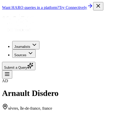
Want HARO queries in a platform?
Try Connectively
Journalists
Sources
Submit a Query
AD
Arnault Disdero
sèvres, île-de-france, france