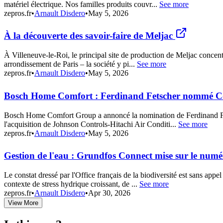
matériel électrique. Nos familles produits couvr...
See more
zepros.fr
•
Arnault Disdero
•
May 5, 2026
À la découverte des savoir-faire de Meljac
À Villeneuve-le-Roi, le principal site de production de Meljac concentr
arrondissement de Paris – la société y pi...
See more
zepros.fr
•
Arnault Disdero
•
May 5, 2026
Bosch Home Comfort : Ferdinand Fetscher nommé 
Bosch Home Comfort Group a annoncé la nomination de Ferdinand Fetsc
l'acquisition de Johnson Controls-Hitachi Air Conditi...
See more
zepros.fr
•
Arnault Disdero
•
May 5, 2026
Gestion de l'eau : Grundfos Connect mise sur le num
Le constat dressé par l'Office français de la biodiversité est sans appe
contexte de stress hydrique croissant, de ...
See more
zepros.fr
•
Arnault Disdero
•
Apr 30, 2026
View More