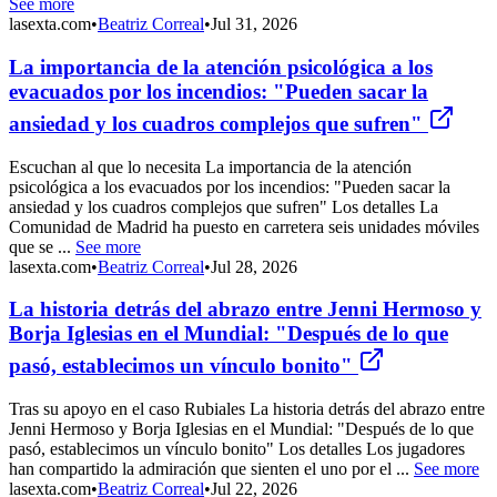
See more
lasexta.com
•
Beatriz Correal
•
Jul 31, 2026
La importancia de la atención psicológica a los
evacuados por los incendios: "Pueden sacar la
ansiedad y los cuadros complejos que sufren"
Escuchan al que lo necesita La importancia de la atención
psicológica a los evacuados por los incendios: "Pueden sacar la
ansiedad y los cuadros complejos que sufren" Los detalles La
Comunidad de Madrid ha puesto en carretera seis unidades móviles
que se ...
See more
lasexta.com
•
Beatriz Correal
•
Jul 28, 2026
La historia detrás del abrazo entre Jenni Hermoso y
Borja Iglesias en el Mundial: "Después de lo que
pasó, establecimos un vínculo bonito"
Tras su apoyo en el caso Rubiales La historia detrás del abrazo entre
Jenni Hermoso y Borja Iglesias en el Mundial: "Después de lo que
pasó, establecimos un vínculo bonito" Los detalles Los jugadores
han compartido la admiración que sienten el uno por el ...
See more
lasexta.com
•
Beatriz Correal
•
Jul 22, 2026