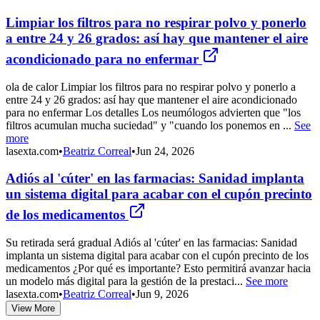
Limpiar los filtros para no respirar polvo y ponerlo
a entre 24 y 26 grados: así hay que mantener el aire
acondicionado para no enfermar
ola de calor Limpiar los filtros para no respirar polvo y ponerlo a
entre 24 y 26 grados: así hay que mantener el aire acondicionado
para no enfermar Los detalles Los neumólogos advierten que "los
filtros acumulan mucha suciedad" y "cuando los ponemos en ...
See
more
lasexta.com
•
Beatriz Correal
•
Jun 24, 2026
Adiós al 'cúter' en las farmacias: Sanidad implanta
un sistema digital para acabar con el cupón precinto
de los medicamentos
Su retirada será gradual Adiós al 'cúter' en las farmacias: Sanidad
implanta un sistema digital para acabar con el cupón precinto de los
medicamentos ¿Por qué es importante? Esto permitirá avanzar hacia
un modelo más digital para la gestión de la prestaci...
See more
lasexta.com
•
Beatriz Correal
•
Jun 9, 2026
View More