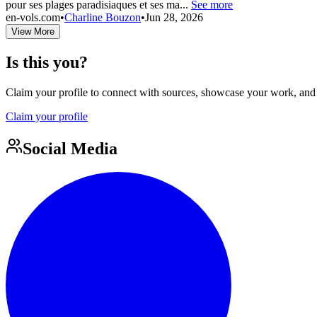
pour ses plages paradisiaques et ses ma...
See more
en-vols.com
•
Charline Bouzon
•
Jun 28, 2026
View More
Is this you?
Claim your profile to connect with sources, showcase your work, and e
Claim your profile
Social Media