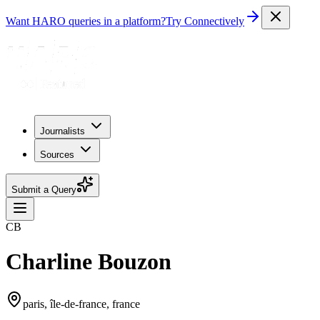
Want HARO queries in a platform?
Try Connectively
Journalists
Sources
Submit a Query
CB
Charline Bouzon
paris, île-de-france, france