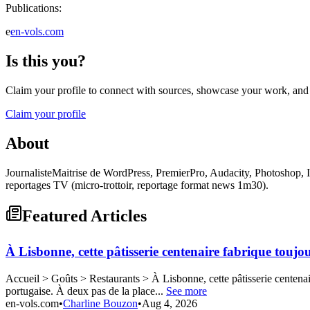
Publications:
e
en-vols.com
Is this you?
Claim your profile to connect with sources, showcase your work, and e
Claim your profile
About
JournalisteMaitrise de WordPress, PremierPro, Audacity, Photoshop, InD
reportages TV (micro-trottoir, reportage format news 1m30).
Featured Articles
À Lisbonne, cette pâtisserie centenaire fabrique toujour
Accueil > Goûts > Restaurants > À Lisbonne, cette pâtisserie centenair
portugaise. À deux pas de la place...
See more
en-vols.com
•
Charline Bouzon
•
Aug 4, 2026