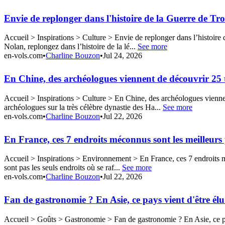
Envie de replonger dans l'histoire de la Guerre de Tr
Accueil > Inspirations > Culture > Envie de replonger dans l’histoir
Nolan, replongez dans l’histoire de la lé...
See more
en-vols.com
•
Charline Bouzon
•
Jul 24, 2026
En Chine, des archéologues viennent de découvrir 25 t
Accueil > Inspirations > Culture > En Chine, des archéologues vienne
archéologues sur la très célèbre dynastie des Ha...
See more
en-vols.com
•
Charline Bouzon
•
Jul 22, 2026
En France, ces 7 endroits méconnus sont les meilleurs
Accueil > Inspirations > Environnement > En France, ces 7 endroits mé
sont pas les seuls endroits où se raf...
See more
en-vols.com
•
Charline Bouzon
•
Jul 22, 2026
Fan de gastronomie ? En Asie, ce pays vient d'être él
Accueil > Goûts > Gastronomie > Fan de gastronomie ? En Asie, ce pay