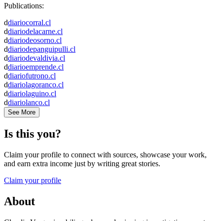
Publications:
d
diariocorral.cl
d
diariodelacarne.cl
d
diariodeosorno.cl
d
diariodepanguipulli.cl
d
diariodevaldivia.cl
d
diarioemprende.cl
d
diariofutrono.cl
d
diariolagoranco.cl
d
diariolaguino.cl
d
diariolanco.cl
See More
Is this you?
Claim your profile to connect with sources, showcase your work,
and earn extra income just by writing great stories.
Claim your profile
About