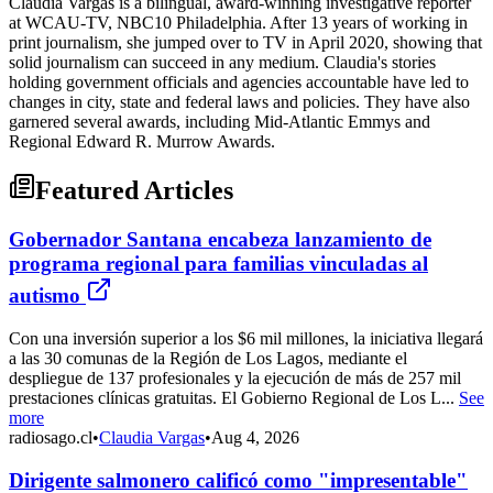
Claudia Vargas is a bilingual, award-winning investigative reporter
at WCAU-TV, NBC10 Philadelphia. After 13 years of working in
print journalism, she jumped over to TV in April 2020, showing that
solid journalism can succeed in any medium. Claudia's stories
holding government officials and agencies accountable have led to
changes in city, state and federal laws and policies. They have also
garnered several awards, including Mid-Atlantic Emmys and
Regional Edward R. Murrow Awards.
Featured Articles
Gobernador Santana encabeza lanzamiento de
programa regional para familias vinculadas al
autismo
Con una inversión superior a los $6 mil millones, la iniciativa llegará
a las 30 comunas de la Región de Los Lagos, mediante el
despliegue de 137 profesionales y la ejecución de más de 257 mil
prestaciones clínicas gratuitas. El Gobierno Regional de Los L...
See
more
radiosago.cl
•
Claudia Vargas
•
Aug 4, 2026
Dirigente salmonero calificó como "impresentable"