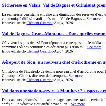
Sécheresse en Valais: Val de Bagnes et Grimisuat pre
La sécheresse persistante entraîne une diminution des réserves d’eau
communiqué diffusé mardi après-midi, Val de Bagnes ...
See more
lenouvelliste.ch
•
Clément Girardot
•
Aug 4, 2026
Val de Bagnes, Crans-Montana… Dans quelles commune
Où vivent les plus riches? Pour répondre à cette question, le média en
communes où des contribuables déclarent plus d’un mi...
See more
lenouvelliste.ch
•
Clément Girardot
•
Aug 4, 2026
Aéroport de Sion: un nouveau chef d'aérodrome en a
Christophe de Figueiredo devient le nouveau chef d’aérodrome pour le 
Christophe Chollet, directeur de l’aéroport...
See more
lenouvelliste.ch
•
Clément Girardot
•
Aug 4, 2026
Vol dans une station-service à Monthey: 2 suspects ar
Deux auteurs présumés d’un cambriolage dans une station-service à l’en
après qu’un véhicule s’est arrêté devant l’en...
See more