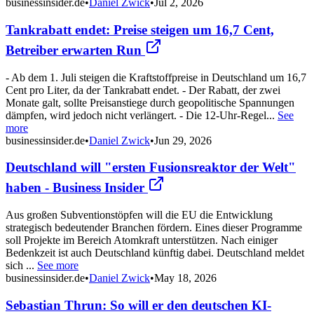
businessinsider.de
•
Daniel Zwick
•
Jul 2, 2026
Tankrabatt endet: Preise steigen um 16,7 Cent,
Betreiber erwarten Run
- Ab dem 1. Juli steigen die Kraftstoffpreise in Deutschland um 16,7
Cent pro Liter, da der Tankrabatt endet. - Der Rabatt, der zwei
Monate galt, sollte Preisanstiege durch geopolitische Spannungen
dämpfen, wird jedoch nicht verlängert. - Die 12-Uhr-Regel...
See
more
businessinsider.de
•
Daniel Zwick
•
Jun 29, 2026
Deutschland will "ersten Fusionsreaktor der Welt"
haben - Business Insider
Aus großen Subventionstöpfen will die EU die Entwicklung
strategisch bedeutender Branchen fördern. Eines dieser Programme
soll Projekte im Bereich Atomkraft unterstützen. Nach einiger
Bedenkzeit ist auch Deutschland künftig dabei. Deutschland meldet
sich ...
See more
businessinsider.de
•
Daniel Zwick
•
May 18, 2026
Sebastian Thrun: So will er den deutschen KI-