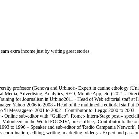
arn extra income just by writing great stories.
niversity professor (Genova and Urbino);- Expert in canine ethology (U
al Media, Advertising, Analytics, SEO, Mobile App, etc.) 2021 - Direct
r Training for Journalism in Urbino2011 - Head of Web editorial staff
ger, Yahoo!2006 to 2008 - Head of the multimedia editorial staff at D
 'Il Messaggero' 2001 to 2002 - Contributor to 'Leggo'2000 to 2003 – 
ns;- Online sub-editor with “Galileo”, Rome;- Intern/Stage post – speci
Os 'Volonteers in the World FOCSIV', press office;- Contributor to the o
1993 to 1996 – Speaker and sub-editor of 'Radio Campania Network', Na
coordination, editing, writing, marketing, video;- - Expert and passio