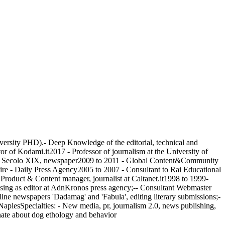
niversity PHD).- Deep Knowledge of the editorial, technical and
or of Kodami.it2017 - Professor of journalism at the University of
 at Il Secolo XIX, newspaper2009 to 2011 - Global Content&Community
ire - Daily Press Agency2005 to 2007 - Consultant to Rai Educational
Product & Content manager, journalist at Caltanet.it1998 to 1999-
alising as editor at AdnKronos press agency;-- Consultant Webmaster
nline newspapers 'Dadamag' and 'Fabula', editing literary submissions;-
plesSpecialties: - New media, pr, journalism 2.0, news publishing,
nate about dog ethology and behavior