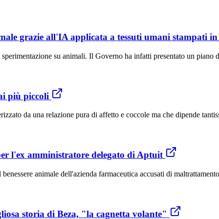
male grazie all'IA applicata a tessuti umani stampati i
 sperimentazione su animali. Il Governo ha infatti presentato un piano d
i più piccoli
erizzato da una relazione pura di affetto e coccole ma che dipende tanti
per l'ex amministratore delegato di Aptuit
el benessere animale dell'azienda farmaceutica accusati di maltrattament
iosa storia di Beza, "la cagnetta volante"