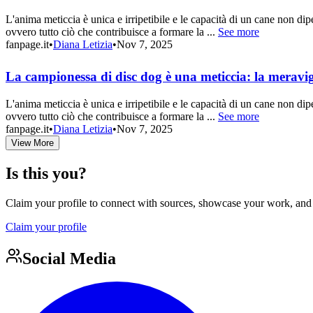
L'anima meticcia è unica e irripetibile e le capacità di un cane non d
ovvero tutto ciò che contribuisce a formare la ...
See more
fanpage.it
•
Diana Letizia
•
Nov 7, 2025
La campionessa di disc dog è una meticcia: la meravigl
L'anima meticcia è unica e irripetibile e le capacità di un cane non d
ovvero tutto ciò che contribuisce a formare la ...
See more
fanpage.it
•
Diana Letizia
•
Nov 7, 2025
View More
Is this you?
Claim your profile to connect with sources, showcase your work, and e
Claim your profile
Social Media