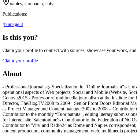
naples, campania, italy
Publications:
f
fanpage.it
Is this you?
Claim your profile to connect with sources, showcase your work, and e
Claim your profile
About
- Professional journalist;- Specialization in “Online Journalism";- U
operational aspects of Web projects, Social and Mobile (Website, Soci
Genova2015 - Professor of multimedia journalism at the Institute fo
Director, TheBlogTV2008 to 2009 - Senior Front Doors Editorial Mana
as Project Manager and Content manager2002 to 2008 – Contributor to
Contributor to the monthly “Fuoribattuta”, editing literary submissio
for internet site 'Salentonline';- Contributor to the Federation of NG
Contributor to 'Vita' and Radio24 as Rome and Naples corrispondent;
content production, community management, web, multimedia projects 