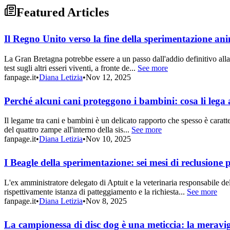
Featured Articles
Il Regno Unito verso la fine della sperimentazione ani
La Gran Bretagna potrebbe essere a un passo dall'addio definitivo alla
test sugli altri esseri viventi, a fronte de...
See more
fanpage.it
•
Diana Letizia
•
Nov 12, 2025
Perché alcuni cani proteggono i bambini: cosa li lega a
Il legame tra cani e bambini è un delicato rapporto che spesso è caratt
del quattro zampe all'interno della sis...
See more
fanpage.it
•
Diana Letizia
•
Nov 10, 2025
I Beagle della sperimentazione: sei mesi di reclusione 
L'ex amministratore delegato di Aptuit e la veterinaria responsabile d
rispettivamente istanza di patteggiamento e la richiesta...
See more
fanpage.it
•
Diana Letizia
•
Nov 8, 2025
La campionessa di disc dog è una meticcia: la meravigl