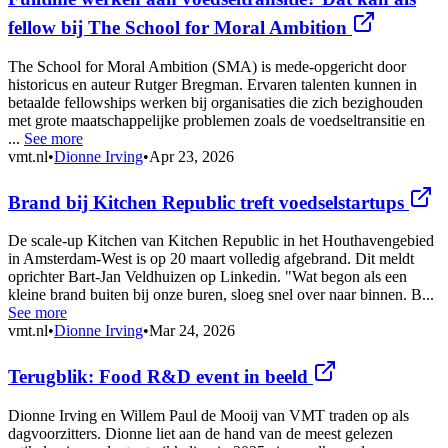
fellow bij The School for Moral Ambition
The School for Moral Ambition (SMA) is mede-opgericht door
historicus en auteur Rutger Bregman. Ervaren talenten kunnen in
betaalde fellowships werken bij organisaties die zich bezighouden
met grote maatschappelijke problemen zoals de voedseltransitie en
...
See more
vmt.nl
•
Dionne Irving
•
Apr 23, 2026
Brand bij Kitchen Republic treft voedselstartups
De scale-up Kitchen van Kitchen Republic in het Houthavengebied
in Amsterdam-West is op 20 maart volledig afgebrand. Dit meldt
oprichter Bart-Jan Veldhuizen op Linkedin. "Wat begon als een
kleine brand buiten bij onze buren, sloeg snel over naar binnen. B...
See more
vmt.nl
•
Dionne Irving
•
Mar 24, 2026
Terugblik: Food R&D event in beeld
Dionne Irving en Willem Paul de Mooij van VMT traden op als
dagvoorzitters. Dionne liet aan de hand van de meest gelezen