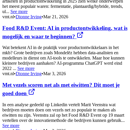
artikelen in productontwikkeling in 2025 zien welke onderwerpen
het meest populair waren: fermentatie, plantaardig/hybride, trends,
ul...
See more
vmt.nl
•
Dionne Irving
•
Mar 21, 2026
Food R&D Event: AI in productontwikkeling, wat is
mogelijk en waar te beginnen?
Wat betekent AI in de praktijk voor productontwikkelaars in het
mkb? Grote bedrijven zoals Mondelēz hebben data-analisten en
modelleurs in dienst om AI-tools te ontwikkelen. Maar hoe kunnen
kleinere bedrijven aanhaken? AI-programma ChatGPT werd eind
2022 ...
See more
vmt.nl
•
Dionne Irving
•
Mar 3, 2026
Met vezels scoren net als met eiwitten? Dit moet je
goed doen
In een analyse gedeeld op Linkedin vertelt Marit Veenstra wat
bedrijven moeten doen om vezels net zo populair te maken als
eiwitten nu zijn. Veenstra zal op het Food R&D Event op 19 maart
vertellen over de innovatiemethode die bedrijven kunnen gebruik...
See more