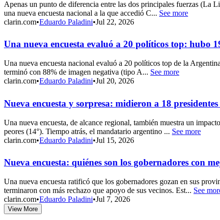
Apenas un punto de diferencia entre las dos principales fuerzas (La L
una nueva encuesta nacional a la que accedió C...
See more
clarin.com
•
Eduardo Paladini
•
Jul 22, 2026
Una nueva encuesta evaluó a 20 políticos top: hubo 
Una nueva encuesta nacional evaluó a 20 políticos top de la Argentina.
terminó con 88% de imagen negativa (tipo A...
See more
clarin.com
•
Eduardo Paladini
•
Jul 20, 2026
Nueva encuesta y sorpresa: midieron a 18 presidentes
Una nueva encuesta, de alcance regional, también muestra un impacto e
peores (14°). Tiempo atrás, el mandatario argentino ...
See more
clarin.com
•
Eduardo Paladini
•
Jul 15, 2026
Nueva encuesta: quiénes son los gobernadores con me
Una nueva encuesta ratificó que los gobernadores gozan en sus provin
terminaron con más rechazo que apoyo de sus vecinos. Est...
See mor
clarin.com
•
Eduardo Paladini
•
Jul 7, 2026
View More