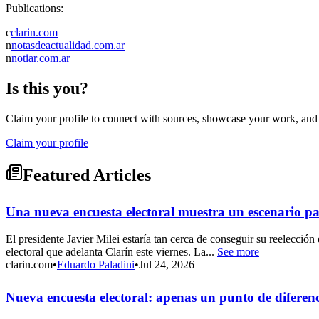
Publications:
c
clarin.com
n
notasdeactualidad.com.ar
n
notiar.com.ar
Is this you?
Claim your profile to connect with sources, showcase your work, and e
Claim your profile
Featured Articles
Una nueva encuesta electoral muestra un escenario pa
El presidente Javier Milei estaría tan cerca de conseguir su reelecció
electoral que adelanta Clarín este viernes. La...
See more
clarin.com
•
Eduardo Paladini
•
Jul 24, 2026
Nueva encuesta electoral: apenas un punto de diferen