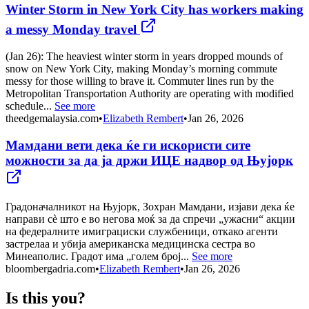
Winter Storm in New York City has workers making
a messy Monday travel
(Jan 26): The heaviest winter storm in years dropped mounds of
snow on New York City, making Monday’s morning commute
messy for those willing to brave it. Commuter lines run by the
Metropolitan Transportation Authority are operating with modified
schedule...
See more
theedgemalaysia.com
•
Elizabeth Rembert
•
Jan 26, 2026
Мамдани вети дека ќе ги искористи сите
можности за да ја држи ИЦЕ надвор од Њујорк
Градоначалникот на Њујорк, Зохран Мамдани, изјави дека ќе
направи сè што е во негова моќ за да спречи „ужасни“ акции
на федералните имиграциски службеници, откако агенти
застрелаа и убија американска медицинска сестра во
Минеаполис. Градот има „голем број...
See more
bloombergadria.com
•
Elizabeth Rembert
•
Jan 26, 2026
Is this you?