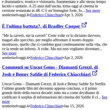
e drammatico, ironico e visionario, frammentato e allo stesso tempo
lucido e unitario. A 25 anni dall’uscita, torna oggi al cinema in
versione restaurata in 4K C’è un’immagine forte, fo...
See more
sentieriselvaggi.it
•
Federico Chiacchiari
•
Apr 3, 2026
È l'ultima battuta?, di Bradley Cooper
“Me la caverò, me la caverò” Certe volte ce lo diciamo davvero,
magari allo specchio, per meglio affrontare il nostro doppio
mostruoso, quello che ci combina guai continuamente nella vita, che
ce la rende un inferno. A volte. Ma noi non vogliamo diventare...
See more
sentieriselvaggi.it
•
Federico Chiacchiari
•
Apr 2, 2026
Commenti su Uncut Gems - Diamanti Grezzi, di
Josh e Benny Safdie di Federico Chiacchiari
Uncut Gems – Diamanti Grezzi, di Josh e Benny Safdie Su Netflix
l’ultimo grande film del decennio appena concluso, o il primo
grande titolo della nuova decade: tutto sta a come decidiamo di
codificare il surplus di informazioni del cinema dei Safdie Il ci...
See
more
sentieriselvaggi.it
•
Federico Chiacchiari
•
Jan 15, 2026