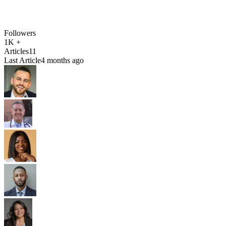
Followers
1K +
Articles
11
Last Article
4 months ago