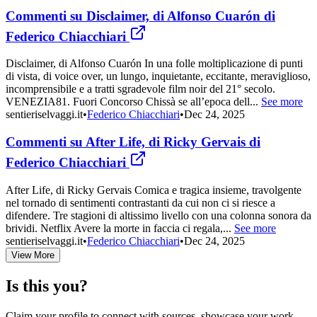
Commenti su Disclaimer, di Alfonso Cuarón di
Federico Chiacchiari
Disclaimer, di Alfonso Cuarón In una folle moltiplicazione di punti
di vista, di voice over, un lungo, inquietante, eccitante, meraviglioso,
incomprensibile e a tratti sgradevole film noir del 21° secolo.
VENEZIA81. Fuori Concorso Chissà se all’epoca dell...
See more
sentieriselvaggi.it
•
Federico Chiacchiari
•
Dec 24, 2025
Commenti su After Life, di Ricky Gervais di
Federico Chiacchiari
After Life, di Ricky Gervais Comica e tragica insieme, travolgente
nel tornado di sentimenti contrastanti da cui non ci si riesce a
difendere. Tre stagioni di altissimo livello con una colonna sonora da
brividi. Netflix Avere la morte in faccia ci regala,...
See more
sentieriselvaggi.it
•
Federico Chiacchiari
•
Dec 24, 2025
View More
Is this you?
Claim your profile to connect with sources, showcase your work,