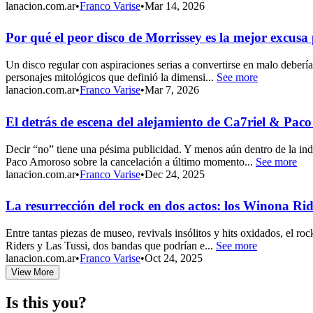
lanacion.com.ar
•
Franco Varise
•
Mar 14, 2026
Por qué el peor disco de Morrissey es la mejor excu
Un disco regular con aspiraciones serias a convertirse en malo deberí
personajes mitológicos que definió la dimensi...
See more
lanacion.com.ar
•
Franco Varise
•
Mar 7, 2026
El detrás de escena del alejamiento de Ca7riel & 
Decir “no” tiene una pésima publicidad. Y menos aún dentro de la ind
Paco Amoroso sobre la cancelación a último momento...
See more
lanacion.com.ar
•
Franco Varise
•
Dec 24, 2025
La resurrección del rock en dos actos: los Winona Ri
Entre tantas piezas de museo, revivals insólitos y hits oxidados, el 
Riders y Las Tussi, dos bandas que podrían e...
See more
lanacion.com.ar
•
Franco Varise
•
Oct 24, 2025
View More
Is this you?