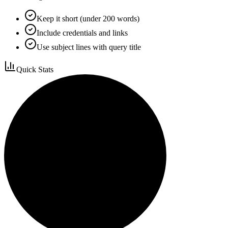
Keep it short (under 200 words)
Include credentials and links
Use subject lines with query title
Quick Stats