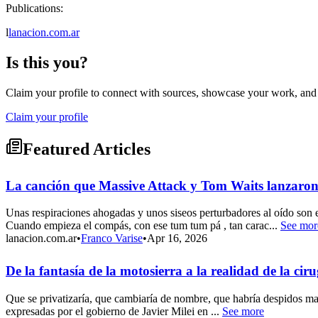
Publications:
l
lanacion.com.ar
Is this you?
Claim your profile to connect with sources, showcase your work, and e
Claim your profile
Featured Articles
La canción que Massive Attack y Tom Waits lanzaron 
Unas respiraciones ahogadas y unos siseos perturbadores al oído son
Cuando empieza el compás, con ese tum tum pá , tan carac...
See mor
lanacion.com.ar
•
Franco Varise
•
Apr 16, 2026
De la fantasía de la motosierra a la realidad de la c
Que se privatizaría, que cambiaría de nombre, que habría despidos masi
expresadas por el gobierno de Javier Milei en ...
See more