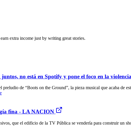
arn extra income just by writing great stories.
juntos, no está en Spotify y pone el foco en la viole
 el preludio de “Boots on the Ground”, la pieza musical que acaba de 
e
irugía fina - LA NACION
vos, que el edificio de la TV Pública se vendería para construir un sho