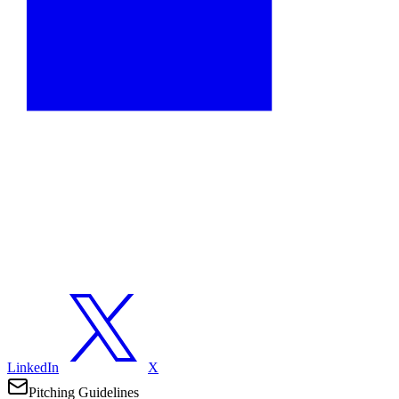
LinkedIn
X
Pitching Guidelines