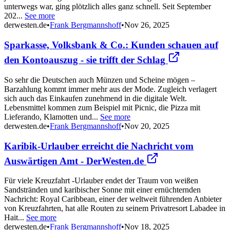
unterwegs war, ging plötzlich alles ganz schnell. Seit September
202...
See more
derwesten.de
•
Frank Bergmannshoff
•
Nov 26, 2025
Sparkasse, Volksbank & Co.: Kunden schauen auf
den Kontoauszug - sie trifft der Schlag
So sehr die Deutschen auch Münzen und Scheine mögen –
Barzahlung kommt immer mehr aus der Mode. Zugleich verlagert
sich auch das Einkaufen zunehmend in die digitale Welt.
Lebensmittel kommen zum Beispiel mit Picnic, die Pizza mit
Lieferando, Klamotten und...
See more
derwesten.de
•
Frank Bergmannshoff
•
Nov 20, 2025
Karibik-Urlauber erreicht die Nachricht vom
Auswärtigen Amt - DerWesten.de
Für viele Kreuzfahrt -Urlauber endet der Traum von weißen
Sandstränden und karibischer Sonne mit einer ernüchternden
Nachricht: Royal Caribbean, einer der weltweit führenden Anbieter
von Kreuzfahrten, hat alle Routen zu seinem Privatresort Labadee in
Hait...
See more
derwesten.de
•
Frank Bergmannshoff
•
Nov 18, 2025