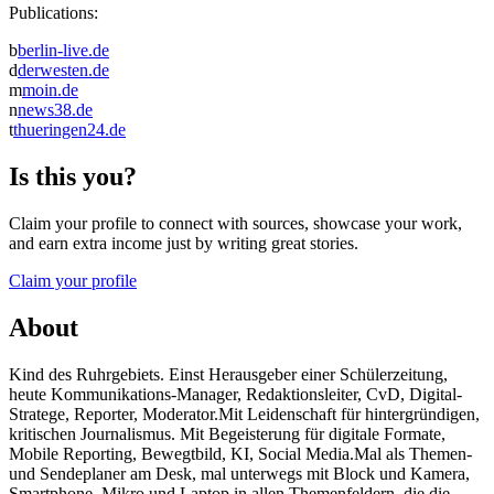
Publications:
b
berlin-live.de
d
derwesten.de
m
moin.de
n
news38.de
t
thueringen24.de
Is this you?
Claim your profile to connect with sources, showcase your work,
and earn extra income just by writing great stories.
Claim your profile
About
Kind des Ruhrgebiets. Einst Herausgeber einer Schülerzeitung,
heute Kommunikations-Manager, Redaktionsleiter, CvD, Digital-
Stratege, Reporter, Moderator.Mit Leidenschaft für hintergründigen,
kritischen Journalismus. Mit Begeisterung für digitale Formate,
Mobile Reporting, Bewegtbild, KI, Social Media.Mal als Themen-
und Sendeplaner am Desk, mal unterwegs mit Block und Kamera,
Smartphone, Mikro und Laptop in allen Themenfeldern, die die