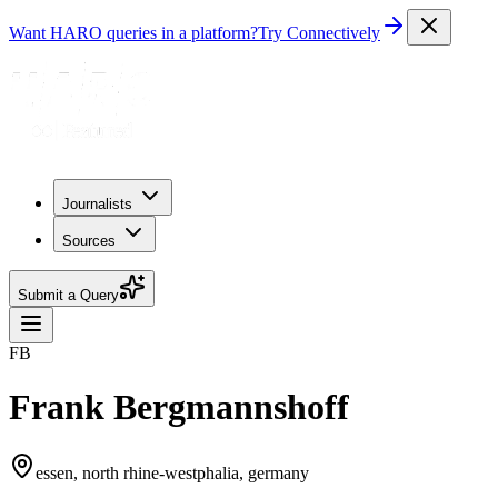
Want HARO queries in a platform?
Try Connectively
Journalists
Sources
Submit a Query
FB
Frank Bergmannshoff
essen, north rhine-westphalia, germany