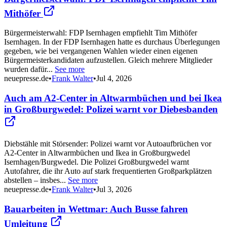
Mithöfer
Bürgermeisterwahl: FDP Isernhagen empfiehlt Tim Mithöfer
Isernhagen. In der FDP Isernhagen hatte es durchaus Überlegungen
gegeben, wie bei vergangenen Wahlen wieder einen eigenen
Bürgermeisterkandidaten aufzustellen. Gleich mehrere Mitglieder
wurden dafür...
See more
neuepresse.de
•
Frank Walter
•
Jul 4, 2026
Auch am A2-Center in Altwarmbüchen und bei Ikea
in Großburgwedel: Polizei warnt vor Diebesbanden
Diebstähle mit Störsender: Polizei warnt vor Autoaufbrüchen vor
A2-Center in Altwarmbüchen und Ikea in Großburgwedel
Isernhagen/Burgwedel. Die Polizei Großburgwedel warnt
Autofahrer, die ihr Auto auf stark frequentierten Großparkplätzen
abstellen – insbes...
See more
neuepresse.de
•
Frank Walter
•
Jul 3, 2026
Bauarbeiten in Wettmar: Auch Busse fahren
Umleitung