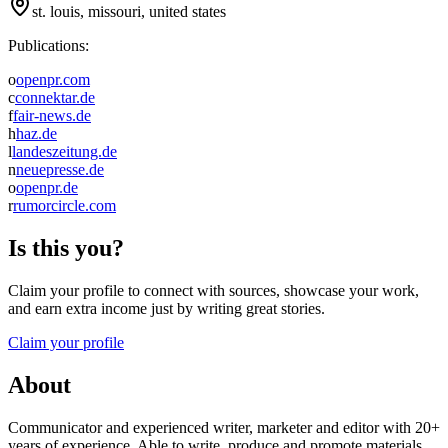
st. louis, missouri, united states
Publications:
o
openpr.com
c
connektar.de
f
fair-news.de
h
haz.de
l
landeszeitung.de
n
neuepresse.de
o
openpr.de
r
rumorcircle.com
Is this you?
Claim your profile to connect with sources, showcase your work,
and earn extra income just by writing great stories.
Claim your profile
About
Communicator and experienced writer, marketer and editor with 20+
years of experience. Able to write, produce and promote materials