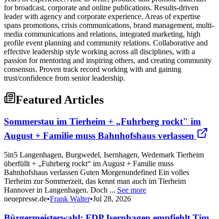
for broadcast, corporate and online publications. Results-driven
leader with agency and corporate experience. Areas of expertise
spans promotions, crisis communications, brand management, multi-
media communications and relations, integrated marketing, high
profile event planning and community relations. Collaborative and
effective leadership style working across all disciplines, with a
passion for mentoring and inspiring others, and creating community
consensus. Proven track record working with and gaining
trust/confidence from senior leadership.
Featured Articles
Sommerstau im Tierheim + „Fuhrberg rockt" im
August + Familie muss Bahnhofshaus verlassen
5in5 Langenhagen, Burgwedel, Isernhagen, Wedemark Tierheim
überfüllt + „Fuhrberg rockt“ im August + Familie muss
Bahnhofshaus verlassen Guten Morgenundefined Ein volles
Tierheim zur Sommerzeit, das kennt man auch im Tierheim
Hannover in Langenhagen. Doch ...
See more
neuepresse.de
•
Frank Walter
•
Jul 28, 2026
Bürgermeisterwahl: FDP Isernhagen empfiehlt Tim