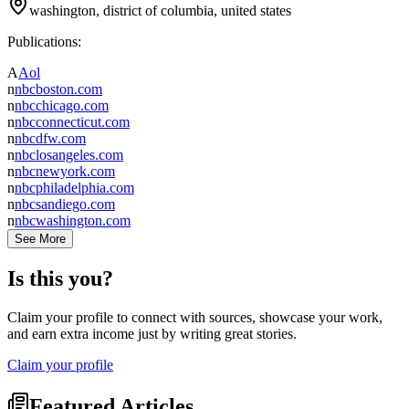
washington, district of columbia, united states
Publications:
A
Aol
n
nbcboston.com
n
nbcchicago.com
n
nbcconnecticut.com
n
nbcdfw.com
n
nbclosangeles.com
n
nbcnewyork.com
n
nbcphiladelphia.com
n
nbcsandiego.com
n
nbcwashington.com
See More
Is this you?
Claim your profile to connect with sources, showcase your work,
and earn extra income just by writing great stories.
Claim your profile
Featured Articles