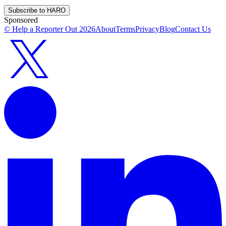
Subscribe to HARO
Sponsored
© Help a Reporter Out
2026
About
Terms
Privacy
Blog
Contact Us