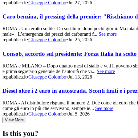
repubblica.it
•
Giuseppe Colombo
•
Jul 27, 2026
Caro benzina, il pressing della premier: "Rischiamo di
ROMA - Un cerotto sottile. Da sostituire dopo pochi giorni. Ma intant
male» . L’emergenza dei prezzi dei carburanti f...
See more
repubblica.it
•
Giuseppe Colombo
•
Jul 25, 2026
Consob, accordo sul presidente: Forza Italia ha scelt
ROMA e MILANO – Dopo quattro mesi di stallo e veti il governo sblocc
e prima segretario generale dell’autorità che vi...
See more
repubblica.it
•
Giuseppe Colombo
•
Jul 13, 2026
Diesel oltre i 2 euro in autostrada. Sconti finiti e i pr
ROMA - Al distributore rispunta il numero 2. Due come gli euro che ieri
come gli euro in più che servivano, sempre ie...
See more
repubblica.it
•
Giuseppe Colombo
•
Jul 5, 2026
View More
Is this you?