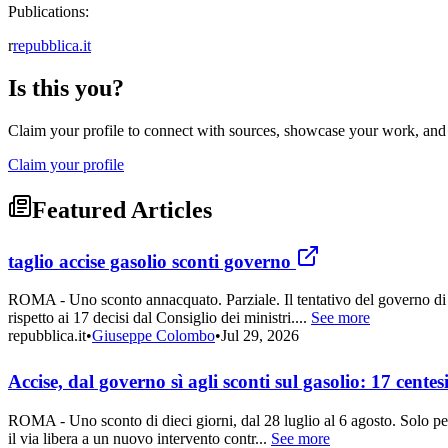
Publications:
r
repubblica.it
Is this you?
Claim your profile to connect with sources, showcase your work, and e
Claim your profile
Featured Articles
taglio accise gasolio sconti governo
ROMA - Uno sconto annacquato. Parziale. Il tentativo del governo di co
rispetto ai 17 decisi dal Consiglio dei ministri....
See more
repubblica.it
•
Giuseppe Colombo
•
Jul 29, 2026
Accise, dal governo sì agli sconti sul gasolio: 17 cente
ROMA - Uno sconto di dieci giorni, dal 28 luglio al 6 agosto. Solo per 
il via libera a un nuovo intervento contr...
See more