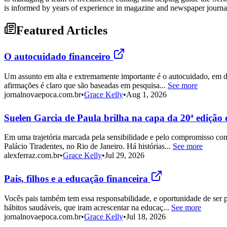
is informed by years of experience in magazine and newspaper journa
Featured Articles
O autocuidado financeiro
Um assunto em alta e extremamente importante é o autocuidado, em div
afirmações é claro que são baseadas em pesquisa...
See more
jornalnovaepoca.com.br
•
Grace Kelly
•
Aug 1, 2026
Suelen Garcia de Paula brilha na capa da 20ª ediçã
Em uma trajetória marcada pela sensibilidade e pelo compromisso com 
Palácio Tiradentes, no Rio de Janeiro. Há histórias...
See more
alexferraz.com.br
•
Grace Kelly
•
Jul 29, 2026
Pais, filhos e a educação financeira
Vocês pais também tem essa responsabilidade, e oportunidade de ser p
hábitos saudáveis, que iram acrescentar na educaç...
See more
jornalnovaepoca.com.br
•
Grace Kelly
•
Jul 18, 2026