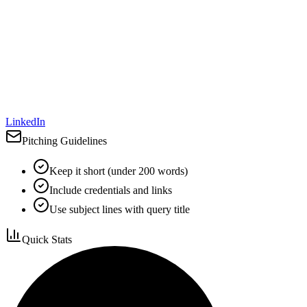
LinkedIn
Pitching Guidelines
Keep it short (under 200 words)
Include credentials and links
Use subject lines with query title
Quick Stats