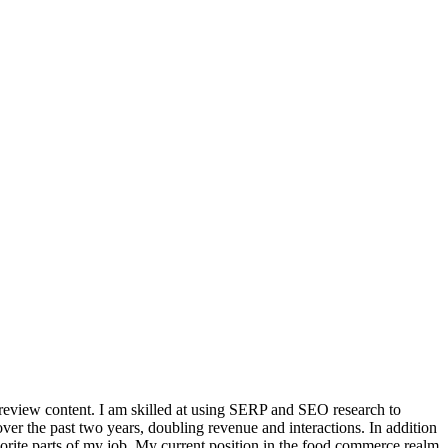
d review content. I am skilled at using SERP and SEO research to
er the past two years, doubling revenue and interactions. In addition
vorite parts of my job. My current position in the food commerce realm