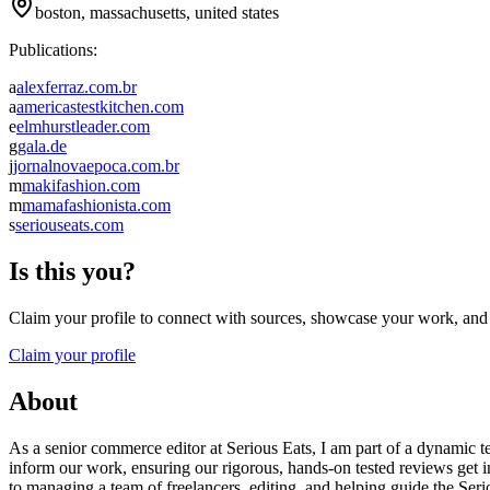
boston, massachusetts, united states
Publications:
a
alexferraz.com.br
a
americastestkitchen.com
e
elmhurstleader.com
g
gala.de
j
jornalnovaepoca.com.br
m
makifashion.com
m
mamafashionista.com
s
seriouseats.com
Is this you?
Claim your profile to connect with sources, showcase your work, and e
Claim your profile
About
As a senior commerce editor at Serious Eats, I am part of a dynamic t
inform our work, ensuring our rigorous, hands-on tested reviews get i
to managing a team of freelancers, editing, and helping guide the Ser