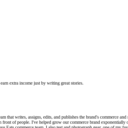
arn extra income just by writing great stories.
eam that writes, assigns, edits, and publishes the brand's commerce an
n front of people. I've helped grow our commerce brand exponentially ov
ious Eats commerce team, I also test and photograph gear, one of my fa