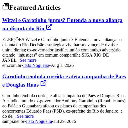
Featured Articles
Witzel e Garotinho juntos? Entenda a nova aliança
na disputa do Rio
ELEIÇÕES Witzel e Garotinho juntos? Entenda a nova aliança na
disputa do Rio Decisão estratégica visa barrar avanço de rivais e
unir a direita; ex-governador justifica união com antigo adversário
citando "injustiças" em comum compartilhe SIGA RIO DE
JANEI...
See more
em.com.br
•
Italo Nogueira
•
Aug 1, 2026
Garotinho embola corrida e afeta campanha de Paes
e Douglas Ruas
Garotinho embola corrida e afeta campanha de Paes e Douglas Ruas
A candidatura do ex-governador Anthony Garotinho (Republicanos)
ao Palácio Guanabara afetou os planos de campanhas dos
concorrentes Eduardo Paes (PSD), ex-prefeito do Rio de Janeiro, e
do de...
See more
sampi.net.br
•
Italo Nogueira
•
Jul 29, 2026