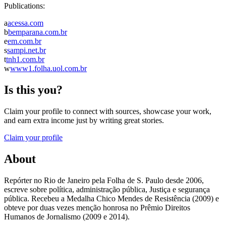
Publications:
a
acessa.com
b
bemparana.com.br
e
em.com.br
s
sampi.net.br
t
tnh1.com.br
w
www1.folha.uol.com.br
Is this you?
Claim your profile to connect with sources, showcase your work,
and earn extra income just by writing great stories.
Claim your profile
About
Repórter no Rio de Janeiro pela Folha de S. Paulo desde 2006,
escreve sobre política, administração pública, Justiça e segurança
pública. Recebeu a Medalha Chico Mendes de Resistência (2009) e
obteve por duas vezes menção honrosa no Prêmio Direitos
Humanos de Jornalismo (2009 e 2014).