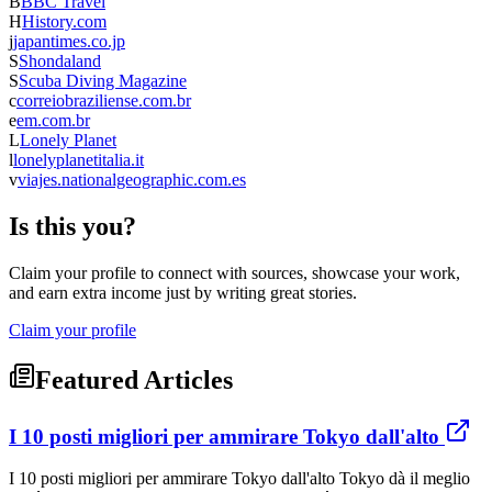
B
BBC Travel
H
History.com
j
japantimes.co.jp
S
Shondaland
S
Scuba Diving Magazine
c
correiobraziliense.com.br
e
em.com.br
L
Lonely Planet
l
lonelyplanetitalia.it
v
viajes.nationalgeographic.com.es
Is this you?
Claim your profile to connect with sources, showcase your work,
and earn extra income just by writing great stories.
Claim your profile
Featured Articles
I 10 posti migliori per ammirare Tokyo dall'alto
I 10 posti migliori per ammirare Tokyo dall'alto Tokyo dà il meglio