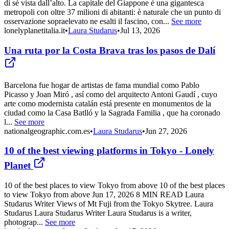
di sé vista dall’alto. La capitale del Giappone è una gigantesca
metropoli con oltre 37 milioni di abitanti: è naturale che un punto di
osservazione sopraelevato ne esalti il fascino, con...
See more
lonelyplanetitalia.it
•
Laura Studarus
•
Jul 13, 2026
Una ruta por la Costa Brava tras los pasos de Dalí
Barcelona fue hogar de artistas de fama mundial como Pablo
Picasso y Joan Miró , así como del arquitecto Antoni Gaudí , cuyo
arte como modernista catalán está presente en monumentos de la
ciudad como la Casa Batlló y la Sagrada Familia , que ha coronado
l...
See more
nationalgeographic.com.es
•
Laura Studarus
•
Jun 27, 2026
10 of the best viewing platforms in Tokyo - Lonely
Planet
10 of the best places to view Tokyo from above 10 of the best places
to view Tokyo from above Jun 17, 2026 8 MIN READ Laura
Studarus Writer Views of Mt Fuji from the Tokyo Skytree. Laura
Studarus Laura Studarus Writer Laura Studarus is a writer,
photograp...
See more