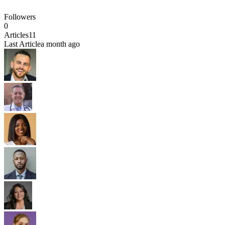
Followers
0
Articles
11
Last Article
a month ago