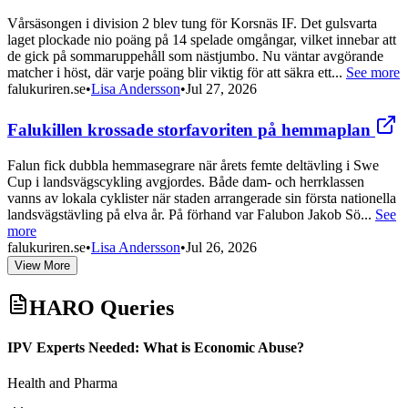
Vårsäsongen i division 2 blev tung för Korsnäs IF. Det gulsvarta
laget plockade nio poäng på 14 spelade omgångar, vilket innebar att
de gick på sommaruppehåll som nästjumbo. Nu väntar avgörande
matcher i höst, där varje poäng blir viktig för att säkra ett...
See more
falukuriren.se
•
Lisa Andersson
•
Jul 27, 2026
Falukillen krossade storfavoriten på hemmaplan
Falun fick dubbla hemmasegrare när årets femte deltävling i Swe
Cup i landsvägscykling avgjordes. Både dam- och herrklassen
vanns av lokala cyklister när staden arrangerade sin första nationella
landsvägstävling på elva år. På förhand var Falubon Jakob Sö...
See
more
falukuriren.se
•
Lisa Andersson
•
Jul 26, 2026
View More
HARO Queries
IPV Experts Needed: What is Economic Abuse?
Health and Pharma