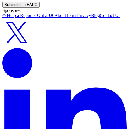
Subscribe to HARO
Sponsored
© Help a Reporter Out
2026
About
Terms
Privacy
Blog
Contact Us