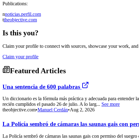
Publications:
n
noticias.perfil.com
t
theobjective.com
Is this you?
Claim your profile to connect with sources, showcase your work, and e
Claim your profile
Featured Articles
Una sentencia de 600 palabras
Un diccionario es la fórmula más práctica y adecuada para entender l
recién cumplidos el pasado 26 de julio. A lo larg...
See more
theobjective.com
•
Manuel Cerdán
•
Aug 2, 2026
La Policía sembró de cámaras las saunas gais con pe
La Policía sembró de cámaras las saunas gais con permiso del suegro 