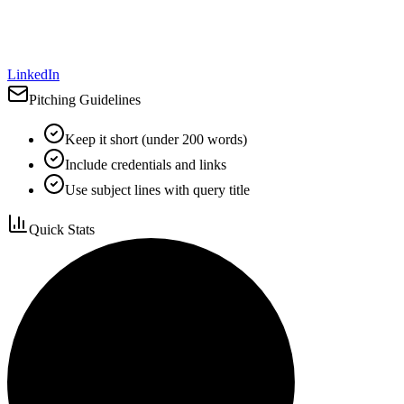
LinkedIn
Pitching Guidelines
Keep it short (under 200 words)
Include credentials and links
Use subject lines with query title
Quick Stats