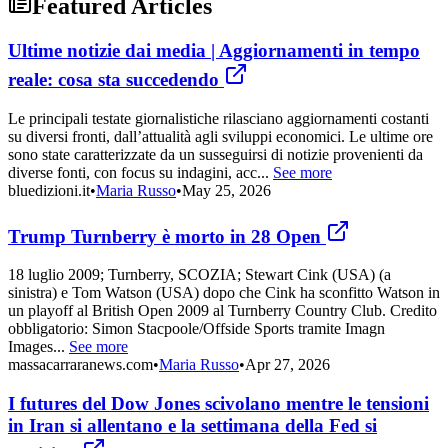
Featured Articles
Ultime notizie dai media | Aggiornamenti in tempo
reale: cosa sta succedendo
Le principali testate giornalistiche rilasciano aggiornamenti costanti
su diversi fronti, dall’attualità agli sviluppi economici. Le ultime ore
sono state caratterizzate da un susseguirsi di notizie provenienti da
diverse fonti, con focus su indagini, acc...
See more
bluedizioni.it
•
Maria Russo
•
May 25, 2026
Trump Turnberry è morto in 28 Open
18 luglio 2009; Turnberry, SCOZIA; Stewart Cink (USA) (a
sinistra) e Tom Watson (USA) dopo che Cink ha sconfitto Watson in
un playoff al British Open 2009 al Turnberry Country Club. Credito
obbligatorio: Simon Stacpoole/Offside Sports tramite Imagn
Images...
See more
massacarraranews.com
•
Maria Russo
•
Apr 27, 2026
I futures del Dow Jones scivolano mentre le tensioni
in Iran si allentano e la settimana della Fed si