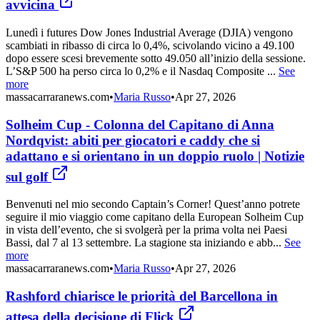
avvicina
Lunedì i futures Dow Jones Industrial Average (DJIA) vengono
scambiati in ribasso di circa lo 0,4%, scivolando vicino a 49.100
dopo essere scesi brevemente sotto 49.050 all’inizio della sessione.
L’S&P 500 ha perso circa lo 0,2% e il Nasdaq Composite ...
See
more
massacarraranews.com
•
Maria Russo
•
Apr 27, 2026
Solheim Cup - Colonna del Capitano di Anna
Nordqvist: abiti per giocatori e caddy che si
adattano e si orientano in un doppio ruolo | Notizie
sul golf
Benvenuti nel mio secondo Captain’s Corner! Quest’anno potrete
seguire il mio viaggio come capitano della European Solheim Cup
in vista dell’evento, che si svolgerà per la prima volta nei Paesi
Bassi, dal 7 al 13 settembre. La stagione sta iniziando e abb...
See
more
massacarraranews.com
•
Maria Russo
•
Apr 27, 2026
Rashford chiarisce le priorità del Barcellona in
attesa della decisione di Flick