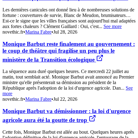
Les dernières canicules ont donné lieu à de nombreuses solutions de
fortune : couvertures de survie, Blanc de Meudon, brumisateurs…
Est-ce le signe que les villes françaises sont aujourd'hui mal adaptées
aux fortes chaleurs ? Clément Gaillard : Oui, c'est...
See more
novethic.fr
•
Marina Fabre
•
Jul 28, 2026
Monique Barbut reste finalement au gouvernement :
le coup de théâtre qui fragilise un peu plus le
ministère de la Transition écologique
La séquence aura duré quelques heures. Ce mercredi 22 juillet au
matin, tout semblait acté. Monique Barbut avait annoncé au Premier
ministre qu'elle présenterait sa démission au président de la
République après l'adoption de la loi d'urgence agricole. Dan...
See
more
novethic.fr
•
Marina Fabre
•
Jul 22, 2026
Monique Barbut va démissionner : la loi d'urgence
agricole aura été la goutte de trop
Cette fois, Monique Barbut est allée au bout. Quelques heures après
l'adoption définitive de la loi d'urgence agricole, l'entourage de la