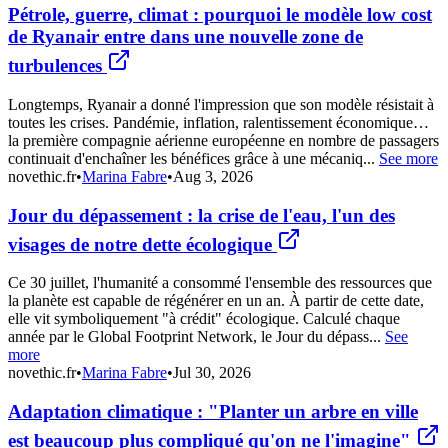
Pétrole, guerre, climat : pourquoi le modèle low cost
de Ryanair entre dans une nouvelle zone de
turbulences
Longtemps, Ryanair a donné l'impression que son modèle résistait à
toutes les crises. Pandémie, inflation, ralentissement économique…
la première compagnie aérienne européenne en nombre de passagers
continuait d'enchaîner les bénéfices grâce à une mécaniq...
See more
novethic.fr
•
Marina Fabre
•
Aug 3, 2026
Jour du dépassement : la crise de l'eau, l'un des
visages de notre dette écologique
Ce 30 juillet, l'humanité a consommé l'ensemble des ressources que
la planète est capable de régénérer en un an. À partir de cette date,
elle vit symboliquement "à crédit" écologique. Calculé chaque
année par le Global Footprint Network, le Jour du dépass...
See
more
novethic.fr
•
Marina Fabre
•
Jul 30, 2026
Adaptation climatique : "Planter un arbre en ville
est beaucoup plus compliqué qu'on ne l'imagine"