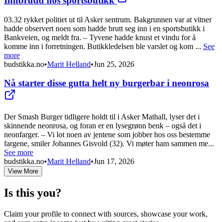
Innbrudd hos sportsbutikk
03.32 rykket politiet ut til Asker sentrum. Bakgrunnen var at vitner
hadde observert noen som hadde brutt seg inn i en sportsbutikk i
Bankveien, og meldt fra. – Tyvene hadde knust et vindu for å
komme inn i forretningen. Butikkledelsen ble varslet og kom ...
See
more
budstikka.no
•
Marit Helland
•
Jun 25, 2026
Nå starter disse gutta helt ny burgerbar i neonrosa
Der Smash Burger tidligere holdt til i Asker Mathall, lyser det i
skinnende neonrosa, og foran er en lysegrønn benk – også det i
neonfarger. – Vi lot noen av jentene som jobber hos oss bestemme
fargene, smiler Johannes Gisvold (32). Vi møter ham sammen me...
See more
budstikka.no
•
Marit Helland
•
Jun 17, 2026
View More
Is this you?
Claim your profile to connect with sources, showcase your work,