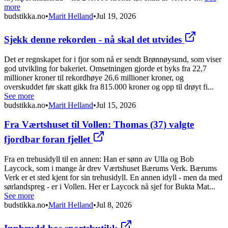
more
budstikka.no
•
Marit Helland
•
Jul 19, 2026
Sjekk denne rekorden - nå skal det utvides
Det er regnskapet for i fjor som nå er sendt Brønnøysund, som viser
god utvikling for bakeriet. Omsetningen gjorde et byks fra 22,7
millioner kroner til rekordhøye 26,6 millioner kroner, og
overskuddet før skatt gikk fra 815.000 kroner og opp til drøyt fi...
See more
budstikka.no
•
Marit Helland
•
Jul 15, 2026
Fra Værtshuset til Vollen: Thomas (37) valgte
fjordbar foran fjellet
Fra en trehusidyll til en annen: Han er sønn av Ulla og Bob
Laycock, som i mange år drev Værtshuset Bærums Verk. Bærums
Verk er et sted kjent for sin trehusidyll. En annen idyll - men da med
sørlandspreg - er i Vollen. Her er Laycock nå sjef for Bukta Mat...
See more
budstikka.no
•
Marit Helland
•
Jul 8, 2026