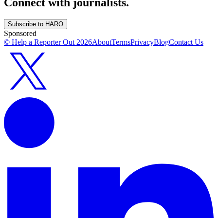
Connect with journalists.
Subscribe to HARO
Sponsored
© Help a Reporter Out
2026
About
Terms
Privacy
Blog
Contact Us