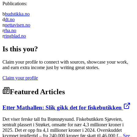
Publications:
b
budstikka.no
d
dt.no
n
nettavisen.no
r
rha.no
r
ringblad.no
Is this you?
Claim your profile to connect with sources, showcase your work,
and earn extra income just by writing great stories.
Claim your profile
Featured Articles
Etter Mathallen: Slik gikk det for fiskebutikken
Det viser ferske tall fra Brønnøysund. Fiskebutikken Sjøveien,
sentralt plassert i Strøket, omsatte for nær 4,3 millioner kroner i
2025. Det er opp fra 4,1 millioner kroner i 2024. Overskuddet
krympet imidlertid – fra 240.000 kroner før skatt til 46.000 f...
See