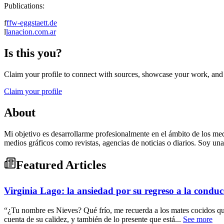
Publications:
f
ffw-eggstaett.de
l
lanacion.com.ar
Is this you?
Claim your profile to connect with sources, showcase your work, and e
Claim your profile
About
Mi objetivo es desarrollarme profesionalmente en el ámbito de los me
medios gráficos como revistas, agencias de noticias o diarios. Soy un
Featured Articles
Virginia Lago: la ansiedad por su regreso a la conducc
“¿Tu nombre es Nieves? Qué frío, me recuerda a los mates cocidos 
cuenta de su calidez, y también de lo presente que está...
See more