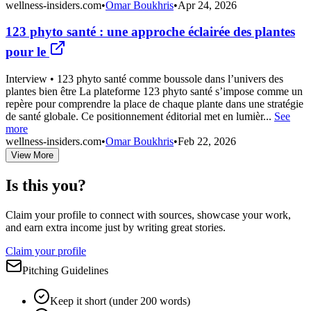
wellness-insiders.com
•
Omar Boukhris
•
Apr 24, 2026
123 phyto santé : une approche éclairée des plantes
pour le
Interview • 123 phyto santé comme boussole dans l’univers des
plantes bien être La plateforme 123 phyto santé s’impose comme un
repère pour comprendre la place de chaque plante dans une stratégie
de santé globale. Ce positionnement éditorial met en lumièr...
See
more
wellness-insiders.com
•
Omar Boukhris
•
Feb 22, 2026
View More
Is this you?
Claim your profile to connect with sources, showcase your work,
and earn extra income just by writing great stories.
Claim your profile
Pitching Guidelines
Keep it short (under 200 words)