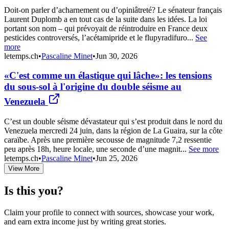
Doit-on parler d’acharnement ou d’opiniâtreté? Le sénateur français
Laurent Duplomb a en tout cas de la suite dans les idées. La loi
portant son nom – qui prévoyait de réintroduire en France deux
pesticides controversés, l’acétamipride et le flupyradifuro...
See
more
letemps.ch
•
Pascaline Minet
•
Jun 30, 2026
«C'est comme un élastique qui lâche»: les tensions
du sous-sol à l'origine du double séisme au
Venezuela
C’est un double séisme dévastateur qui s’est produit dans le nord du
Venezuela mercredi 24 juin, dans la région de La Guaira, sur la côte
caraïbe. Après une première secousse de magnitude 7,2 ressentie
peu après 18h, heure locale, une seconde d’une magnit...
See more
letemps.ch
•
Pascaline Minet
•
Jun 25, 2026
View More
Is this you?
Claim your profile to connect with sources, showcase your work,
and earn extra income just by writing great stories.