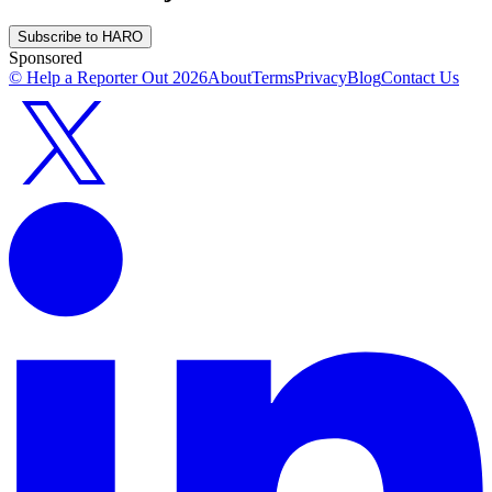
Subscribe to HARO
Sponsored
© Help a Reporter Out
2026
About
Terms
Privacy
Blog
Contact Us