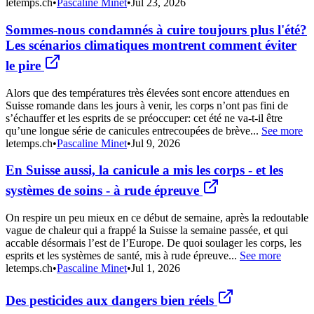
letemps.ch
•
Pascaline Minet
•
Jul 23, 2026
Sommes-nous condamnés à cuire toujours plus l'été?
Les scénarios climatiques montrent comment éviter
le pire
Alors que des températures très élevées sont encore attendues en
Suisse romande dans les jours à venir, les corps n’ont pas fini de
s’échauffer et les esprits de se préoccuper: cet été ne va-t-il être
qu’une longue série de canicules entrecoupées de brève...
See more
letemps.ch
•
Pascaline Minet
•
Jul 9, 2026
En Suisse aussi, la canicule a mis les corps - et les
systèmes de soins - à rude épreuve
On respire un peu mieux en ce début de semaine, après la redoutable
vague de chaleur qui a frappé la Suisse la semaine passée, et qui
accable désormais l’est de l’Europe. De quoi soulager les corps, les
esprits et les systèmes de santé, mis à rude épreuve...
See more
letemps.ch
•
Pascaline Minet
•
Jul 1, 2026
Des pesticides aux dangers bien réels