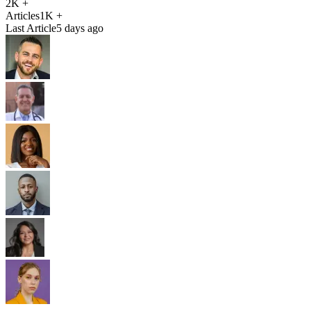
2K +
Articles
1K +
Last Article
5 days ago