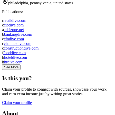
philadelphia, pennsylvania, united states
Publications:
r
retaildive.com
c
ciodive.com
a
adslzone.net
b
bankingdive.com
c
cfodive.com
c
channeldive.com
c
constructiondive.com
f
fooddive.com
h
hoteldive.com
h
hrdive.com
See More
Is this you?
Claim your profile to connect with sources, showcase your work,
and earn extra income just by writing great stories.
Claim your profile
About