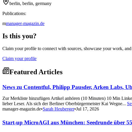
berlin, berlin, germany
Publications:
m
manager-magazin.de
Is this you?
Claim your profile to connect with sources, showcase your work, and e
Claim your profile
Featured Articles
News zu Contentful, Philipp Pausder, Arken Labs, Ub
Zur Merkliste hinzufügen Artikel anhören (10 Minuten) 10 Min Lin
lieber Leser. Als sich der Berliner Oberbürgermeister Kai Wegne...
Se
manager-magazin.de
•
Sarah Heuberger
•
Jul 17, 2026
Start-up MicroAGI aus München: Seedrunde über 55 