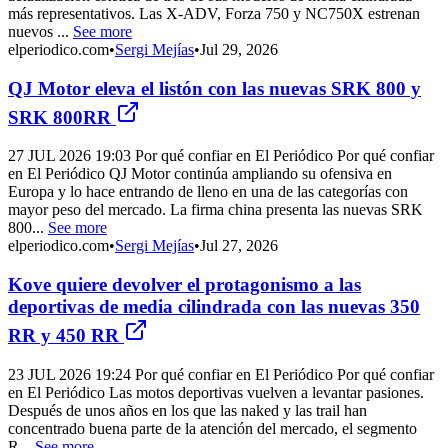
más representativos. Las X-ADV, Forza 750 y NC750X estrenan
nuevos ...
See more
elperiodico.com
•
Sergi Mejías
•
Jul 29, 2026
QJ Motor eleva el listón con las nuevas SRK 800 y
SRK 800RR
27 JUL 2026 19:03 Por qué confiar en El Periódico Por qué confiar
en El Periódico QJ Motor continúa ampliando su ofensiva en
Europa y lo hace entrando de lleno en una de las categorías con
mayor peso del mercado. La firma china presenta las nuevas SRK
800...
See more
elperiodico.com
•
Sergi Mejías
•
Jul 27, 2026
Kove quiere devolver el protagonismo a las
deportivas de media cilindrada con las nuevas 350
RR y 450 RR
23 JUL 2026 19:24 Por qué confiar en El Periódico Por qué confiar
en El Periódico Las motos deportivas vuelven a levantar pasiones.
Después de unos años en los que las naked y las trail han
concentrado buena parte de la atención del mercado, el segmento
R...
See more