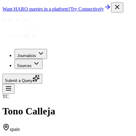
Want HARO queries in a platform?
Try Connectively
Journalists
Sources
Submit a Query
TC
Tono Calleja
spain