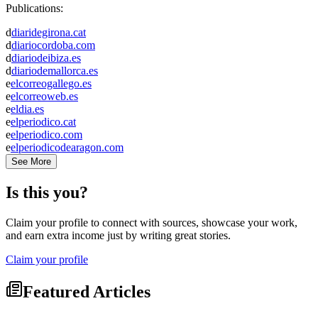
Publications:
d
diaridegirona.cat
d
diariocordoba.com
d
diariodeibiza.es
d
diariodemallorca.es
e
elcorreogallego.es
e
elcorreoweb.es
e
eldia.es
e
elperiodico.cat
e
elperiodico.com
e
elperiodicodearagon.com
See More
Is this you?
Claim your profile to connect with sources, showcase your work,
and earn extra income just by writing great stories.
Claim your profile
Featured Articles