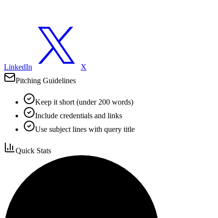
LinkedIn
X
Pitching Guidelines
Keep it short (under 200 words)
Include credentials and links
Use subject lines with query title
Quick Stats