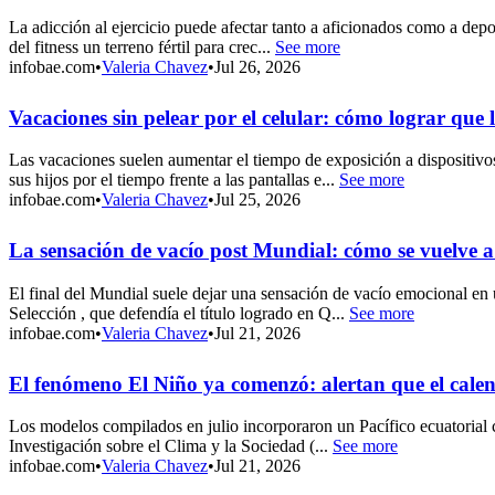
La adicción al ejercicio puede afectar tanto a aficionados como a depor
del fitness un terreno fértil para crec...
See more
infobae.com
•
Valeria Chavez
•
Jul 26, 2026
Vacaciones sin pelear por el celular: cómo lograr que lo
Las vacaciones suelen aumentar el tiempo de exposición a dispositivos
sus hijos por el tiempo frente a las pantallas e...
See more
infobae.com
•
Valeria Chavez
•
Jul 25, 2026
La sensación de vacío post Mundial: cómo se vuelve a
El final del Mundial suele dejar una sensación de vacío emocional en u
Selección , que defendía el título logrado en Q...
See more
infobae.com
•
Valeria Chavez
•
Jul 21, 2026
El fenómeno El Niño ya comenzó: alertan que el cale
Los modelos compilados en julio incorporaron un Pacífico ecuatorial co
Investigación sobre el Clima y la Sociedad (...
See more
infobae.com
•
Valeria Chavez
•
Jul 21, 2026