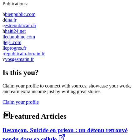
Publications:
b
bienpublic.com
d
dna.fr
e
estrepublicain.fr
h
haiti24.net
l
ledauphine.com
l
lejsl.com
l
leprogres.fr
r
republicain-lorrain.fr
v
vosgesmatin.fr
Is this you?
Claim your profile to connect with sources, showcase your work,
and earn extra income just by writing great stories.
Claim your profile
Featured Articles
Besançon. Suicide en prison : un détenu retrouvé
pendu dans sa cellule